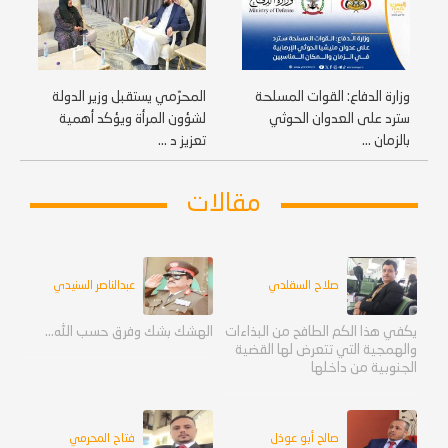
وزارة الدفاع: القوات المسلحة
المحرّمي يستقبل وزير الدولة
سترد على العدوان الحوثي
لشؤون المرأة ويؤكد أهمية
بالزمان ...
تعزيز د ...
مقالات
صلاح السقلدي
عبدالناصر السنيدي
يكفي هذا الكم الطافح من البذاءات
الهشك بشك وفرق حسب الله...
والهمجية التي تتعرض لها القضية
الجنوبية من داخلها
صالح أبو عوذل
فتاح المحرمي