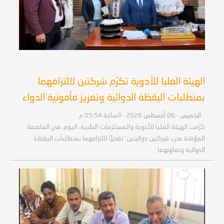
الهيئة العليا للأدوية تكرّم شركتين لالتزامهما
بمتطلبات اليقظة الدوائية وتعزيز مأمونية الدواء
الخميس - 06 أغسطس 2026 - الساعة 05:54 م
كرّمت الهيئة العليا للأدوية والمستلزمات الطبية، اليوم، في العاصمة
المؤقتة عدن، شركتين دوائيتين؛ تقديرًا لالتزامهما بمتطلبات اليقظة
الدوائية وتعاونهما