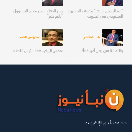
"عبدالرحمن شاهر" يكشف المشروع
وزير الدفاع: حين يصبح المسؤول
السعودي في الجنوب
"نافخ كير"
ياسر اليافعي
عيدروس النقيب
والله إننا في زمن أغبر فعلًا..
همس اليراع...هذا الرئيس اللعنة
صحيفة نبأ نيوز الإلكترونية