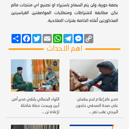
بصفة دورية، ولن يتم السماح باستيراد او تصنيع اي منتجات مالم
تكن مطابقة لاشتراطات ومتطلبات المواصفتين القياسيتين
المذكورتين أعلاه الخاصة بفترات الصلاحية.
Copy
Messenger
Telegram
Email
WhatsApp
Twitter
انشر
Facebook
Link
اهم الاحداث
مدير عام إعلام لحج يطمئن
اللواء الجمالي يلتقي مدير أمن
على صحة الصحفي خلدون
أبين ويبحث خطة شاملة
البرحي عقب تعر ...
لإعادة تن ...