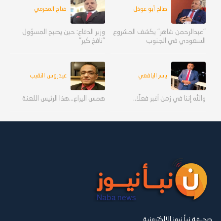
صالح أبو عوذل
فتاح المحرمي
"عبدالرحمن شاهر" يكشف المشروع
وزير الدفاع: حين يصبح المسؤول
السعودي في الجنوب
"نافخ كير"
ياسر اليافعي
عيدروس النقيب
والله إننا في زمن أغبر فعلًا..
همس اليراع...هذا الرئيس اللعنة
صحيفة نبأ نيوز الإلكترونية