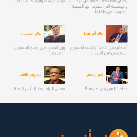
يكفي هذا الكم الطافح من البذاءات
الهشك بشك وفرق حسب الله...
والهمجية التي تتعرض لها القضية
الجنوبية من داخلها
صالح أبو عوذل
فتاح المحرمي
"عبدالرحمن شاهر" يكشف المشروع
وزير الدفاع: حين يصبح المسؤول
السعودي في الجنوب
"نافخ كير"
ياسر اليافعي
عيدروس النقيب
والله إننا في زمن أغبر فعلًا..
همس اليراع...هذا الرئيس اللعنة