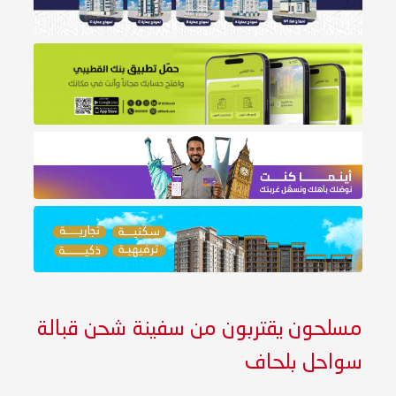
مسلحون يقتربون من سفينة شحن قبالة
سواحل بلحاف