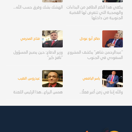
يكفي هذا الكم الطافح من البذاءات
الهشك بشك وفرق حسب الله...
والهمجية التي تتعرض لها القضية
الجنوبية من داخلها
صالح أبو عوذل
فتاح المحرمي
"عبدالرحمن شاهر" يكشف المشروع
وزير الدفاع: حين يصبح المسؤول
السعودي في الجنوب
"نافخ كير"
ياسر اليافعي
عيدروس النقيب
والله إننا في زمن أغبر فعلًا..
همس اليراع...هذا الرئيس اللعنة