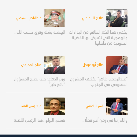
صلاح السقلدي
عبدالناصر السنيدي
يكفي هذا الكم الطافح من البذاءات
الهشك بشك وفرق حسب الله...
والهمجية التي تتعرض لها القضية
الجنوبية من داخلها
صالح أبو عوذل
فتاح المحرمي
"عبدالرحمن شاهر" يكشف المشروع
وزير الدفاع: حين يصبح المسؤول
السعودي في الجنوب
"نافخ كير"
ياسر اليافعي
عيدروس النقيب
والله إننا في زمن أغبر فعلًا..
همس اليراع...هذا الرئيس اللعنة