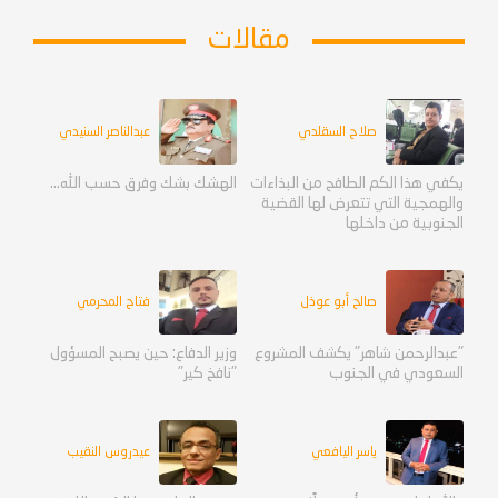
مقالات
صلاح السقلدي
عبدالناصر السنيدي
يكفي هذا الكم الطافح من البذاءات
الهشك بشك وفرق حسب الله...
والهمجية التي تتعرض لها القضية
الجنوبية من داخلها
صالح أبو عوذل
فتاح المحرمي
"عبدالرحمن شاهر" يكشف المشروع
وزير الدفاع: حين يصبح المسؤول
السعودي في الجنوب
"نافخ كير"
ياسر اليافعي
عيدروس النقيب