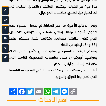
الخطيرة من الجانبين، إلا أن تألق الحارسين وغياب اللمسة الأخيرة
حالا دون هز الشباك، ليكتفي المنتخبان بالتعادل السلبي في
آخر اختبار قبل انطلاق منافسات المونديال.
وفي الدقائق الأخيرة من عمر المباراة، لم يكتمل المشوار لنجم
هجوم "أسود التيرانغا" ونادي تشيلسي، نيكولاس جاكسون،
الذي تلقى بطاقتين صفراوين متتاليتين خلال دقيقتين فقط
(82 و84)، ليطرد من اللقاء.
ويفتتح المنتخب السعودي مشواره في كأس العالم 2026
بمواجهة أوروغواي ضمن منافسات المجموعة الثامنة التي
تضم أيضا إسبانيا والرأس الأخضر.
أما السنغال فستلعب مع منتخب فرنسا في المجموعة التاسعة
التي تضم أيضا العراق والنرويج.
Copy
Messenger
Telegram
Email
WhatsApp
Twitter
انشر
Facebook
Link
اهم الاحداث