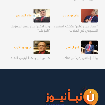
صالح أبو عوذل
فتاح المحرمي
"عبدالرحمن شاهر" يكشف المشروع
وزير الدفاع: حين يصبح المسؤول
السعودي في الجنوب
"نافخ كير"
ياسر اليافعي
عيدروس النقيب
والله إننا في زمن أغبر فعلًا..
همس اليراع...هذا الرئيس اللعنة