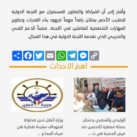
وأشار إلى أن الشراكة والتعاون المستمران مع اللجنة الدولية
للصليب الأحمر يمثلان رافداً مهماً لجهود بناء القدرات وتطوير
المهارات التخصصية للعاملين في اللجنة.. مثمناً الدعم الفني
والتدريبي الذي تقدمه اللجنة الدولية في هذا المجال.
Copy
Messenger
Telegram
Email
WhatsApp
Twitter
انشر
Facebook
Link
اهم الاحداث
الوليدي والشعبي يدشنان
وزارة النقل تدين محاولة
حملة مصغرة للتحصين ضد
استهداف سفينة نفطية في
مرض الحصبة في ث ...
ميناء المخا و ...