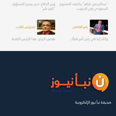
"عبدالرحمن شاهر" يكشف المشروع
وزير الدفاع: حين يصبح المسؤول
السعودي في الجنوب
"نافخ كير"
ياسر اليافعي
عيدروس النقيب
والله إننا في زمن أغبر فعلًا..
همس اليراع...هذا الرئيس اللعنة
صحيفة نبأ نيوز الإلكترونية