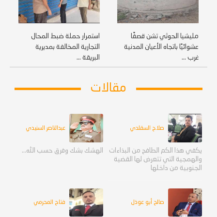
مليشيا الحوثي تشن قصفًا
استمرار حملة ضبط المحال
عشوائيًا باتجاه الأعيان المدنية
التجارية المخالفة بمديرية
غرب ...
البريقة ...
مقالات
صلاح السقلدي
عبدالناصر السنيدي
يكفي هذا الكم الطافح من البذاءات
الهشك بشك وفرق حسب الله...
والهمجية التي تتعرض لها القضية
الجنوبية من داخلها
صالح أبو عوذل
فتاح المحرمي