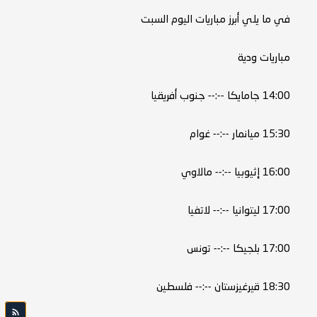
في ما يلي أبرز مباريات اليوم السبت
مباريات ودية
14:00 جامايكا --:-- جنوب أفريقيا
15:30 ميانمار --:-- غوام
16:00 إثيوبيا --:-- مالاوي
17:00 ليتوانيا --:-- لاتفيا
17:00 بلجيكا --:-- تونس
18:30 قيرغيزستان --:-- فلسطين