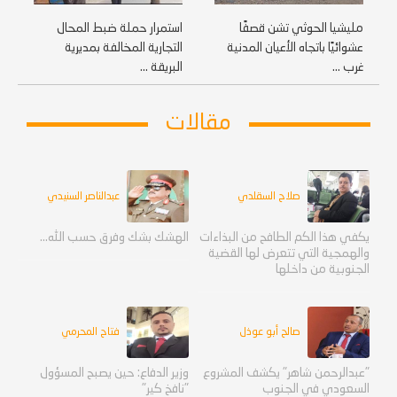
مليشيا الحوثي تشن قصفًا
استمرار حملة ضبط المحال
عشوائيًا باتجاه الأعيان المدنية
التجارية المخالفة بمديرية
غرب ...
البريقة ...
مقالات
صلاح السقلدي
عبدالناصر السنيدي
يكفي هذا الكم الطافح من البذاءات
الهشك بشك وفرق حسب الله...
والهمجية التي تتعرض لها القضية
الجنوبية من داخلها
صالح أبو عوذل
فتاح المحرمي
"عبدالرحمن شاهر" يكشف المشروع
وزير الدفاع: حين يصبح المسؤول
السعودي في الجنوب
"نافخ كير"