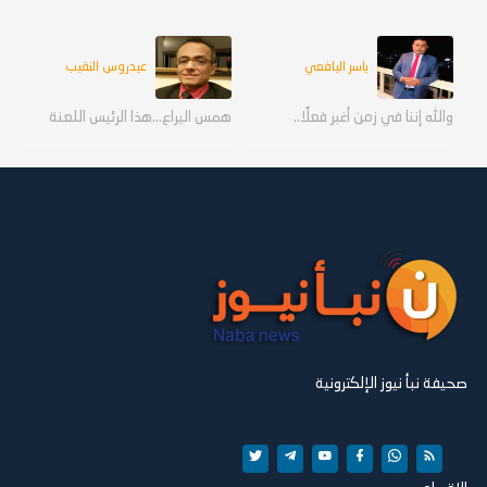
ياسر اليافعي
عيدروس النقيب
والله إننا في زمن أغبر فعلًا..
همس اليراع...هذا الرئيس اللعنة
صحيفة نبأ نيوز الإلكترونية