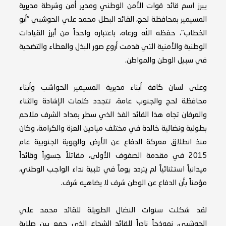
يبرز اسم قائد قوات الأمن الوطني ومدير أمن وشرطة مديرية
المسيمير بمحافظة لحج، القائد البطل محمد علي الحوشبي "أبو
الخطاب"، حفظه الله ورعاه، باعتباره واحداً من أبرز القيادات
الوطنية والأمنية التي قدمت أروع صور البذل والعطاء والتضحية
في سبيل الوطن والمواطن.
وعلى لسان كافة أبناء مديرية المسيمير الحواشب وأبناء
محافظة لحج والجنوب عامة، تتجدد كلمات الإشادة والثناء
والعرفان تجاه هذا القائد الفذ الذي سطر بمداد الشرف ملاحم
بطولية ونضالية خالدة في مختلف ميادين العزة والكرامة، وكان
منذ انطلاق معركة الدفاع عن الأرض والهوية الجنوبية عام
2015 في مقدمة الصفوف الأولى، مقاتلاً جسوراً وقائداً
ميدانياً استثنائياً لم يتردد يوماً في تلبية نداء الواجب الوطني،
مؤمناً بأن الدفاع عن الوطن شرف لا يضاهيه شرف.
لقد شكلت سنوات النضال الطويلة للقائد محمد علي
الحوشبي، نموذجاً نادراً للقائد الشجاع الذي جمع بين صلابة