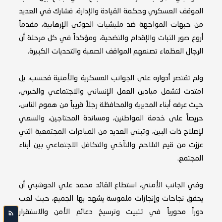
الموقف العسكري وحكمة القيادة والإدارة، فشارك في العديد
من جبهات المواجهة ضد مليشيات الحوثي الإرهابية، مقدماً
أروع صور الثبات والإقدام والتضحية، ومؤكداً في كل مرحلة أن
الرجال العظماء تصنعهم المواقف الصعبة والتحديات الكبيرة.
ولم تقتصر أدواره على الجوانب العسكرية والأمنية فحسب، بل
امتدت لتشمل ميادين العمل الإنساني والاجتماعي والخيري،
حيث عرفه أبناء المديرية والمحافظة رجلاً قريباً من هموم الناس،
حريصاً على خدمة المواطنين، ومساندة المحتاجين، والسعي
لإصلاح ذات البين، وتبني العديد من المبادرات المجتمعية التي
عززت من قيم التلاحم والتآخي والتكافل الاجتماعي بين أبناء
المجتمع.
وفي الجانب الأمني، استطاع القائد محمد علي الحوشبي أن
يحقق نجاحات وإنجازات ملموسة يشهد بها الجميع، حيث لعب
دوراً محورياً في تثبيت وترسيخ دعائم الأمن والاستقرار