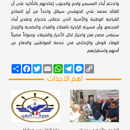
واختتم أبناء المسيمير ولحج والجنوب إشادتهم بالتأكيد على أن
القائد محمد علي الحوشبي سيظل واحداً من أبرز النماذج
القيادية الوطنية والأمنية التي تحظى باحترام وتقدير أبناء
المجتمع، وأن مسيرته الزاخرة بالعطاء والفداء والتضحية والإنجاز
ستبقى مصدر فخر واعتزاز لكل الأحرار والشرفاء، وعنواناً مضيئاً
للوفاء للوطن والإخلاص في خدمة المواطنين والدفاع عن
أمنهم واستقرارهم.
Copy
Messenger
Telegram
Email
WhatsApp
Twitter
انشر
Facebook
Link
اهم الاحداث