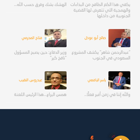
يكفي هذا الكم الطافح من البذاءات
الهشك بشك وفرق حسب الله...
والهمجية التي تتعرض لها القضية
الجنوبية من داخلها
صالح أبو عوذل
فتاح المحرمي
"عبدالرحمن شاهر" يكشف المشروع
وزير الدفاع: حين يصبح المسؤول
السعودي في الجنوب
"نافخ كير"
ياسر اليافعي
عيدروس النقيب
والله إننا في زمن أغبر فعلًا..
همس اليراع...هذا الرئيس اللعنة