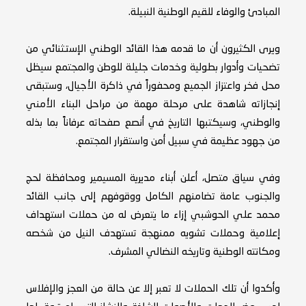
المبادئ والوفاء للقيم الوطنية النبيلة.
ويرى الكثيرون أن ما قدمه هذا القائد الوطني الإستثنائي من
تضحيات وأدوار بطولية وخدمات جليلة للوطن والمجتمع سيظل
محل فخر واعتزاز الجميع ومحفوراً في ذاكرة الأجيال، وستبقى
إنجازاته شاهدة على مرحلة مهمة من مراحل البناء الأمني
والوطني، وسيكتبها التاريخ في أنصع صفحاته عرفاناً بما بذله
من جهود عظيمة في سبيل أمن واستقرار المجتمع.
وفي سياق متصل، أعلن أبناء مديرية المسيمير ومحافظة لحج
والجنوب عامة تضامنهم الكامل ووقوفهم إلى جانب القائد
محمد علي الحوشبي إزاء ما يتعرض له من حملات استهداف
إعلامية وحملات تشويه ممنهجة تستهدف النيل من شخصه
ومكانته الوطنية وتاريخه النضالي المشرف.
وأكدوا أن تلك الحملات لا تعبر إلا عن حالة من العجز والإفلاس