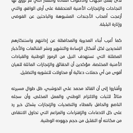
لدى بعض الجهات والأصوات الشاذة والنشاز التي لم تروق لها
النجاحات والإنجازات الأمنية المتحققة على أرض الواقع، والتي
أزعجت أصحاب الأجندات المشبوهة والباحثين عن الفوضى
وإثارة البلبلة.
كما أعرب أبناء المديرية والمحافظة عن إدانتهم واستنكارهم
الشديدين لكل أشكال الإساءة والتشهير ونشر الشائعات والأخبار
المضللة التي تستهدف النيل من الرموز الوطنية والقيادات
الأمنية المخلصة، مؤكدين أن الحقائق والإنجازات الماثلة للعيان
أقوى من أي حملات دعائية أو محاولات للتشويه والتضليل.
وأشاروا إلى أن القائد محمد علي الحوشبي، ظل طوال مسيرته
مثالاً للثبات والالتزام الوطني والعمل المخلص، وأن سجله
الناصع والحافل بالعطاء والتضحيات والإنجازات يشكل خير رد
على كل الادعاءات والإفتراءات والمزاعم التي تحاول الانتقاص
من مكانته أو التقليل من حجم جهوده الوطنية.