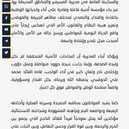
والسكينة العامة في مديرية المسيمير والمناطق المحيطة بها،
عبر بناء مؤسسة أمنية فاعلة وقادرة على أداء واجباتها الوطنية
بكفاءة واقتدار، والتصدي لمختلف مظاهر الجريمة والفوضى،
وتعزيز هيبة النظام والقانون، الأمر الذي انعكس إيجاباً على
واقع الحياة اليومية للمواطنين ورسخ حالة من الأمن والأمان
أصبحت محل تقدير وإشادة واسعة.
ويؤكد أبناء المديرية أن النجاحات الأمنية المتحققة لم تكن
وليدة الصدفة، وإنما جاءت نتيجة جهود متواصلة وعمل دؤوب
وإخلاص نادر وتفانٍ كبير في أداء الواجب، قاده القائد محمد
علي الحوشبي، يحفظه الله ويرعاه، بكل اقتدار ومسؤولية،
واضعاً مصلحة الوطن والمواطن فوق كل اعتبار.
كما يشيد المواطنون بمناقبه الحميدة وسيرته العطرة وأخلاقه
الرفيعة وتواضعه الجم ونزاهته المشهودة وشجاعته الاستثنائية،
مؤكدين أنه يمثل نموذجاً فريداً للقائد الناجح الذي يجمع بين
الحزم والرحمة، وبين قوة القرار وحسن التعامل، وبين الثبات على