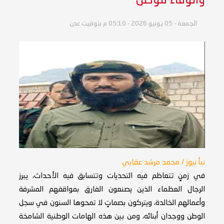
والوفاء للوطن
الجمعة - 05 يونيو 2026 - 05:10 م بتوقيت عدن
نبأ نيوز / محمد مرشد عقابي
في زمنٍ تتعاظم فيه التحديات وتتسابق فيه الأحداث، يبرز
الرجال العظماء الذين يصنعون الفارق بمواقفهم المشرفة
وأعمالهم الخالدة، ويتركون بصماتٍ لا تمحوها السنون في سجل
الوطن ووجدان أبنائه، ومن بين هذه الهامات الوطنية الشامخة