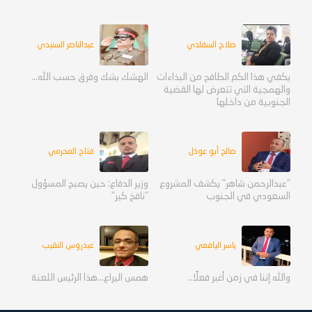
صلاح السقلدي
عبدالناصر السنيدي
يكفي هذا الكم الطافح من البذاءات
الهشك بشك وفرق حسب الله...
والهمجية التي تتعرض لها القضية
الجنوبية من داخلها
صالح أبو عوذل
فتاح المحرمي
"عبدالرحمن شاهر" يكشف المشروع
وزير الدفاع: حين يصبح المسؤول
السعودي في الجنوب
"نافخ كير"
ياسر اليافعي
عيدروس النقيب
والله إننا في زمن أغبر فعلًا..
همس اليراع...هذا الرئيس اللعنة