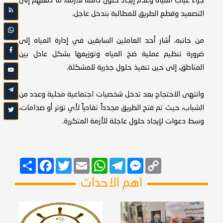
جراء غياب المياه وعدم إيجاد حلول دائمة للأزمة، ما دفعهم إلى
التصعيد وقطع الطريق للمطالبة بتدخل عاجل.
من جانبه، أشار أحد العاملين السابقين في إدارة المياه إلى
ضرورة تنظيم عملية ضخ المياه وتوزيعها بشكل عادل بين
المناطق، إلى حين تنفيذ حلول جذرية للمشكلة.
وانتهى الاحتجاج بعد تدخل شخصيات اجتماعية محلية وعدد من
الشباب، حيث تم فتح الطريق مجدداً تفادياً لأي توتر أو صدامات،
وسط دعوات لإيجاد حلول عاجلة للأزمة المتكررة.
Copy
Messenger
Telegram
Email
WhatsApp
Twitter
انشر
Facebook
Link
اهم الاحداث