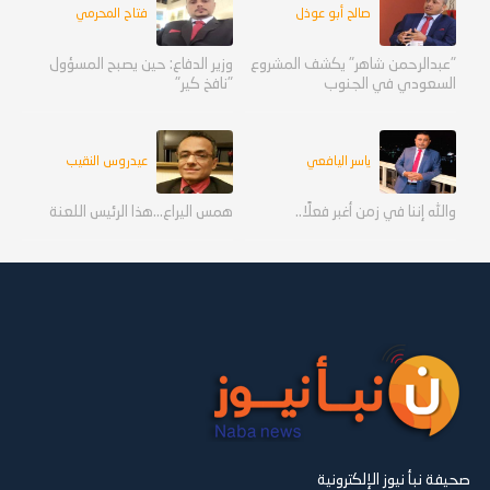
صالح أبو عوذل
فتاح المحرمي
"عبدالرحمن شاهر" يكشف المشروع
وزير الدفاع: حين يصبح المسؤول
السعودي في الجنوب
"نافخ كير"
ياسر اليافعي
عيدروس النقيب
والله إننا في زمن أغبر فعلًا..
همس اليراع...هذا الرئيس اللعنة
صحيفة نبأ نيوز الإلكترونية