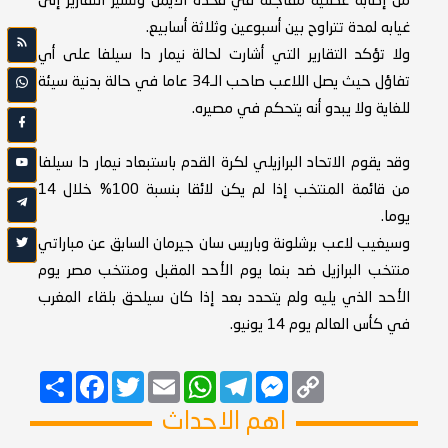
من إصابة عضلية مفاجئة في فخده الأيمن وتشير التقارير إلى
غيابه لمدة تتراوح بين أسبوعين وثلاثة أسابيع.
ولا تؤكد التقارير التي أشارت لحالة نيمار دا سيلفا على أي
تفاؤل حيث يصل اللاعب صاحب الـ34 عاما في حالة بدنية سيئة
للغاية ولا يبدو أنه يتحكم في مصيره.
وقد يقوم الاتحاد البرازيلي لكرة القدم باستبعاد نيمار دا سيلفا
من قائمة المنتخب إذا لم يكن لائقا بنسبة 100% خلال 14
يوما.
وسيغيب لاعب برشلونة وباريس سان جيرمان السابق عن مباراتي
منتخب البرازيل ضد بنما يوم الأحد المقبل ومنتخب مصر يوم
الأحد الذي يليه ولم يتحدد بعد إذا كان سيلحق بلقاء المغرب
في كأس العالم يوم 14 يونيو.
Copy
Messenger
Telegram
Email
WhatsApp
Twitter
انشر
Facebook
Link
اهم الاحداث