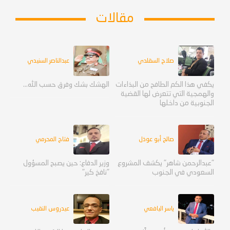
مقالات
صلاح السقلدي
عبدالناصر السنيدي
يكفي هذا الكم الطافح من البذاءات
الهشك بشك وفرق حسب الله...
والهمجية التي تتعرض لها القضية
الجنوبية من داخلها
صالح أبو عوذل
فتاح المحرمي
"عبدالرحمن شاهر" يكشف المشروع
وزير الدفاع: حين يصبح المسؤول
السعودي في الجنوب
"نافخ كير"
ياسر اليافعي
عيدروس النقيب