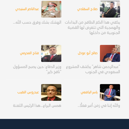
صلاح السقلدي
عبدالناصر السنيدي
يكفي هذا الكم الطافح من البذاءات
الهشك بشك وفرق حسب الله...
والهمجية التي تتعرض لها القضية
الجنوبية من داخلها
صالح أبو عوذل
فتاح المحرمي
"عبدالرحمن شاهر" يكشف المشروع
وزير الدفاع: حين يصبح المسؤول
السعودي في الجنوب
"نافخ كير"
ياسر اليافعي
عيدروس النقيب
والله إننا في زمن أغبر فعلًا..
همس اليراع...هذا الرئيس اللعنة