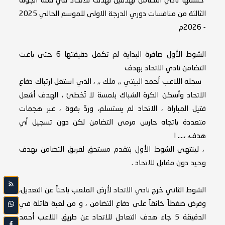
حسمها نادي التضامن بهدفين لهدف للأتحاد في قمة الجولة
الثالثة من منافسات دوري الدرجة الاولى للموسم الحالي 2025
- 2026م
الشوط الأول صافرة البداية لم تكمل دقيقتها 6 حتى باغت
التضامن نادي الاتحاد بهدف
سجله اللاعب أحمد البيتي ,, ملك ,, ، الذي استغل ارتباك دفاع
الاتحاد وأسكن الكرة الشباك بلمسة لا تُخطئ ، الهدف أشعل
فتيل المباراة ، الاتحاد لم يستسلم، وردّ بقوة ، عبر هجمات
متعددة باتجاه حارس مرمى التضامن لكن دون تسجيل أي
هدف، ،.... ا
، لينتهي الشوط الأول بتقدم مستحق لفريق التضامن بهدف
وحيد دون مقابل للاتحاد .
الشوط الثاني خرج نادي الاتحاد لأرض الملعب باحثاً عن التعديل،
وفرض ضغطاً خانقاً على دفاع التضامن ، و من لعبة قاتلة في
الدقيقة 5 جاء هدف التعادل للاتحاد عن طريق اللاعب أحمد