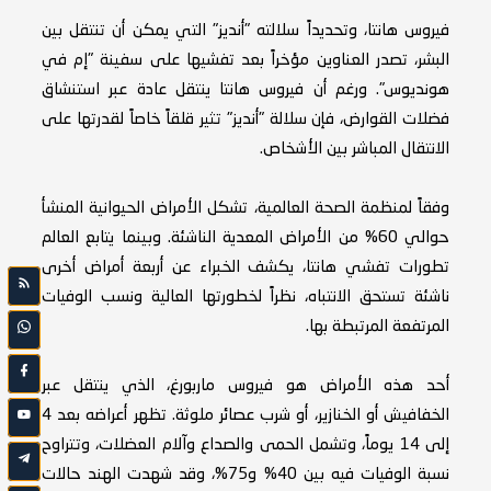
فيروس هانتا، وتحديداً سلالته "أنديز" التي يمكن أن تنتقل بين
البشر، تصدر العناوين مؤخراً بعد تفشيها على سفينة "إم في
هونديوس". ورغم أن فيروس هانتا ينتقل عادة عبر استنشاق
فضلات القوارض، فإن سلالة "أنديز" تثير قلقاً خاصاً لقدرتها على
الانتقال المباشر بين الأشخاص.
وفقاً لمنظمة الصحة العالمية، تشكل الأمراض الحيوانية المنشأ
حوالي 60% من الأمراض المعدية الناشئة. وبينما يتابع العالم
تطورات تفشي هانتا، يكشف الخبراء عن أربعة أمراض أخرى
ناشئة تستحق الانتباه، نظراً لخطورتها العالية ونسب الوفيات
المرتفعة المرتبطة بها.
أحد هذه الأمراض هو فيروس ماربورغ، الذي ينتقل عبر
الخفافيش أو الخنازير، أو شرب عصائر ملوثة. تظهر أعراضه بعد 4
إلى 14 يوماً، وتشمل الحمى والصداع وآلام العضلات، وتتراوح
نسبة الوفيات فيه بين 40% و75%، وقد شهدت الهند حالات