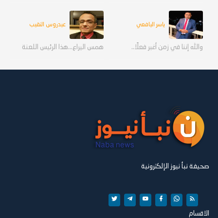
ياسر اليافعي
عيدروس النقيب
والله إننا في زمن أغبر فعلًا..
همس اليراع...هذا الرئيس اللعنة
صحيفة نبأ نيوز الإلكترونية
الاقسام