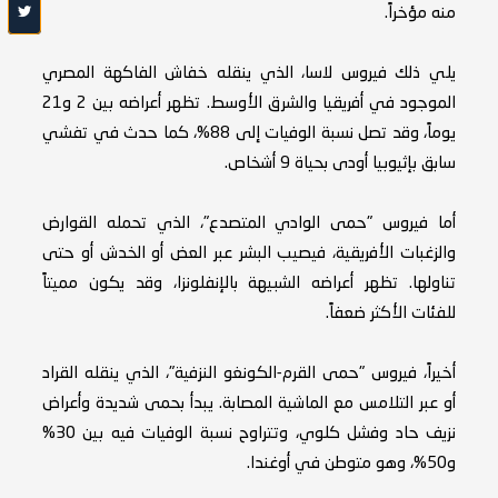
منه مؤخراً.
يلي ذلك فيروس لاسا، الذي ينقله خفاش الفاكهة المصري
الموجود في أفريقيا والشرق الأوسط. تظهر أعراضه بين 2 و21
يوماً، وقد تصل نسبة الوفيات إلى 88%، كما حدث في تفشي
سابق بإثيوبيا أودى بحياة 9 أشخاص.
أما فيروس "حمى الوادي المتصدع"، الذي تحمله القوارض
والزغبات الأفريقية، فيصيب البشر عبر العض أو الخدش أو حتى
تناولها. تظهر أعراضه الشبيهة بالإنفلونزا، وقد يكون مميتاً
للفئات الأكثر ضعفاً.
أخيراً، فيروس "حمى القرم-الكونغو النزفية"، الذي ينقله القراد
أو عبر التلامس مع الماشية المصابة. يبدأ بحمى شديدة وأعراض
نزيف حاد وفشل كلوي، وتتراوح نسبة الوفيات فيه بين 30%
و50%، وهو متوطن في أوغندا.