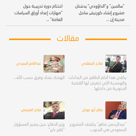
"سالمين" و"الداؤودي" يدشنان
اختتام دورة تدريبية حول
مشروع إنشاء كورنيش ساحل
"مهارات إعداد أوراق السياسات
مدينة إن ...
العامة" ...
مقالات
صلاح السقلدي
عبدالناصر السنيدي
يكفي هذا الكم الطافح من البذاءات
الهشك بشك وفرق حسب الله...
والهمجية التي تتعرض لها القضية
الجنوبية من داخلها
صالح أبو عوذل
فتاح المحرمي
"عبدالرحمن شاهر" يكشف المشروع
وزير الدفاع: حين يصبح المسؤول
السعودي في الجنوب
"نافخ كير"