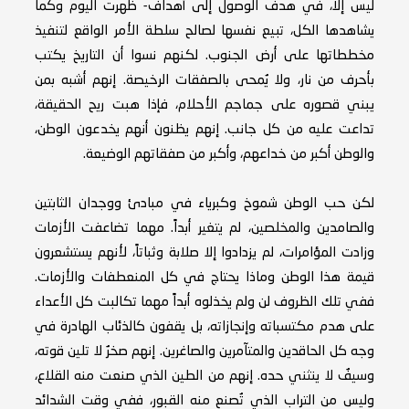
ليس إلا، في هدف الوصول إلى أهداف- ظهرت اليوم وكما
يشاهدها الكل، تبيع نفسها لصالح سلطة الأمر الواقع لتنفيذ
مخططاتها على أرض الجنوب. لكنهم نسوا أن التاريخ يكتب
بأحرف من نار، ولا يُمحى بالصفقات الرخيصة. إنهم أشبه بمن
يبني قصوره على جماجم الأحلام، فإذا هبت ريح الحقيقة،
تداعت عليه من كل جانب. إنهم يظنون أنهم يخدعون الوطن،
والوطن أكبر من خداعهم، وأكبر من صفقاتهم الوضيعة.
لكن حب الوطن شموخ وكبرياء في مبادئ ووجدان الثابتين
والصامدين والمخلصين، لم يتغير أبداً. مهما تضاعفت الأزمات
وزادت المؤامرات، لم يزدادوا إلا صلابة وثباتاً، لأنهم يستشعرون
قيمة هذا الوطن وماذا يحتاج في كل المنعطفات والأزمات.
ففي تلك الظروف لن ولم يخذلوه أبداً مهما تكالبت كل الأعداء
على هدم مكتسباته وإنجازاته، بل يقفون كالذئاب الهادرة في
وجه كل الحاقدين والمتآمرين والصاغرين. إنهم صخرٌ لا تلين قوته،
وسيفٌ لا ينثني حده. إنهم من الطين الذي صنعت منه القلاع،
وليس من التراب الذي تُصنع منه القبور، ففي وقت الشدائد