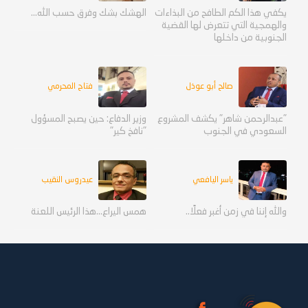
يكفي هذا الكم الطافح من البذاءات
الهشك بشك وفرق حسب الله...
والهمجية التي تتعرض لها القضية
الجنوبية من داخلها
صالح أبو عوذل
فتاح المحرمي
"عبدالرحمن شاهر" يكشف المشروع
وزير الدفاع: حين يصبح المسؤول
السعودي في الجنوب
"نافخ كير"
ياسر اليافعي
عيدروس النقيب
والله إننا في زمن أغبر فعلًا..
همس اليراع...هذا الرئيس اللعنة