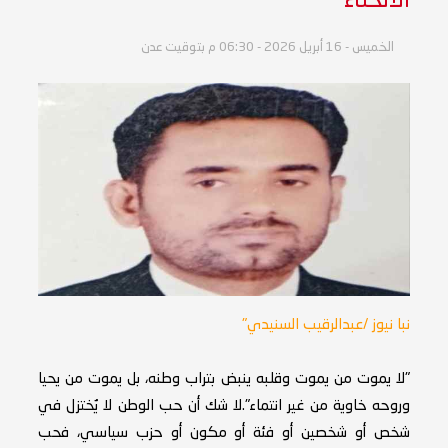
الانحناء"
الخميس - 16 أبريل 2026 - 06:30 م بتوقيت عدن
نبا نيوز /عبدالرقيب السنيدي"
"لا يموت من يموت وقلبه ينبض بتراب وطنه، بل يموت من يحيا
وروحه خاوية من غير انتماء".لا شك أن حب الوطن لا يُختزل في
شخص أو شخصين أو فئة أو مكون أو حزب سياسي، فحب