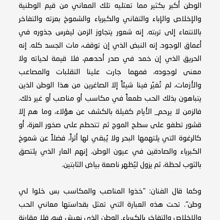
الوطن أكبر بكثير مما تعتليه تلك المعاني من قيم الوطنية
والإخلاص والإباء والتفاني والكبرياء والشموخ بعزته والتفاخر
بالانتماء إلى تربته. إنه شعور يتجاوز الزمن ليغرس جذوره في
أعماق الوجود. إنه النبض الذي إن توقف، مات الجسد كله. إنه
الحريق الذي إن خمد في صدر أحدهم، فلا قيمة لحياته ولا
معنى لوجوده، فمهما جارت علينا التقلبات والمصاعب
والأزمات، لم تُغيّر فينا شيئاً إلا الصاغرين من هذا الوطن الذين
يتباهون بذلك الحب طمعاً في مكاسب أو مناصب أو غير ذلك.
فالزمن لا يرحم_ الأيام كفيلة بالكشف عن هؤلاء، وما هم إلا
قشور تطفو على سطح الموج ثم تتحطم على صخور العزة، أو
كالرغوة التي يلتهمها البحر ولا يُبقي لها أثراً، فضلاً عن شموخ
الكبرياء والصادقين في عيون الوطن. إنهم العار الذي يلتصق
بالثوب لحظة، ثم يزول ليُظهر ناصعة بياض الثابتين.
وكما قال الفنان: "خذوا المناصب والمكاسب بس خلوا لي
وطن". تحت هذه العبارة التي تمثل بقداستها معاني الحب
والإخلاص والتفاخر بالكبرياء. الوطن الذي نعيش فيه، فلا مقارنة