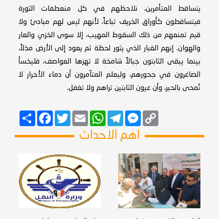
يتساقط المتأمرين، نلاحظهم في كل منعطفات الثورة
فيتساقطون كأوراق الخريف تباعاً، لأنهم ليس لهم مبادئ ولا
قيم تمنعهم من ذلك السقوط المهيب، إلا سوى الخزي والعار
والهوان. إنهم الغبار الذي يثور لحظة ثم يعود إلى الأرض مذلاً،
بينما يبقى الثابتون جبالاً شامخة لا تهزها العواصف، فليخسأ
الصاغرون في جحورهم، وليعلم المتآمرون أن دماء الأحرار لا
تُمحى بالحبر، وأن عيون الثابتين تراهم ولا تغفل.
Copy
Messenger
Telegram
Email
WhatsApp
Twitter
انشر
Facebook
Link
اهم الاحداث