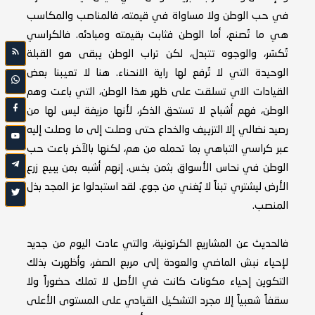
في حب الوطن ولا مساواة في قيمته، فالمناصب والمكاسب
هي ما تُصنع، أما الوطن فثابت بقيمته ومبادئه. فالكراسي
تُكسَر، والوجوه تتبدل، لكن تراب الوطن يبقى هو القبلة
الوحيدة التي لا تُرفع لها راية الانحناء. هنا لا تعيبنا بعض
القيادات الاي تسلقت على ظهر هذا الوطن، التي باعت وهم
الوطن، فهم أشباح لا تستحق الذكر، لأنها مزيفة ليس لها من
رصيد نضالي إلا التزييف والخداع حتى وصلت إلى ما وصلت إليه
عبر كراسي التباهي بما تحمله من هم، لكنها بالآخر باعت حب
الوطن في نحاس الأسواق بثمن بخس. إنهم أشبه بمن يبيع زرع
الأرض ليشتري تبناً لا يُغني من جوع. لقد استبدلوا عز المجد بذل
المنصب.
فالحديث عن المشاريع الكرتونية، والتي عادت اليوم من جديد
لإحياء نبش الماضي والعودة إلى مربع الصفر، وأظهرت بذلك
التكوين إحياء مكونات كانت في الأصل لا تملك حضوراً ولا
سقفاً شعبياً إلا مجرد التشكيل القيادي على المستوى الأعلى