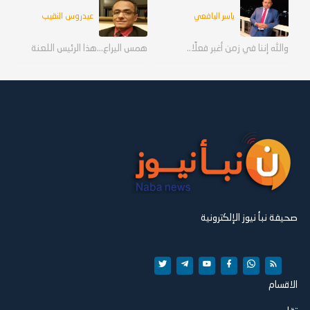
ياسر اليافعي
عيدروس النقيب
والله إننا في زمن أغبر فعلًا..
همس اليراع...هذا الرئيس اللعنة
صحيفة نبأ نيوز الإلكترونية
الاقسام