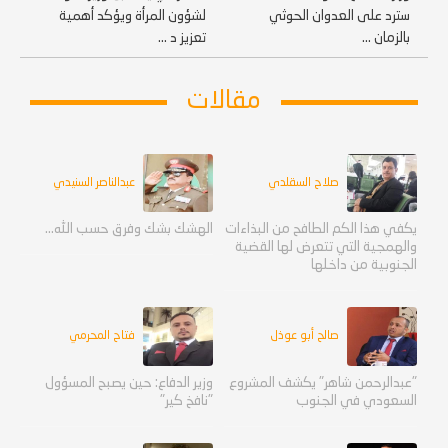
سترد على العدوان الحوثي
لشؤون المرأة ويؤكد أهمية
بالزمان ...
تعزيز د ...
مقالات
صلاح السقلدي
عبدالناصر السنيدي
يكفي هذا الكم الطافح من البذاءات
الهشك بشك وفرق حسب الله...
والهمجية التي تتعرض لها القضية
الجنوبية من داخلها
صالح أبو عوذل
فتاح المحرمي
"عبدالرحمن شاهر" يكشف المشروع
وزير الدفاع: حين يصبح المسؤول
السعودي في الجنوب
"نافخ كير"