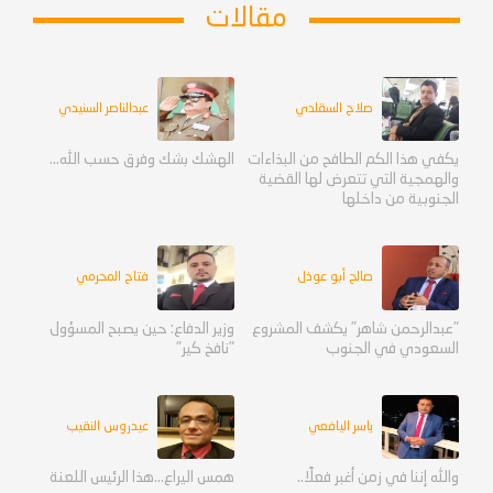
مقالات
صلاح السقلدي
عبدالناصر السنيدي
يكفي هذا الكم الطافح من البذاءات
الهشك بشك وفرق حسب الله...
والهمجية التي تتعرض لها القضية
الجنوبية من داخلها
صالح أبو عوذل
فتاح المحرمي
"عبدالرحمن شاهر" يكشف المشروع
وزير الدفاع: حين يصبح المسؤول
السعودي في الجنوب
"نافخ كير"
ياسر اليافعي
عيدروس النقيب
والله إننا في زمن أغبر فعلًا..
همس اليراع...هذا الرئيس اللعنة