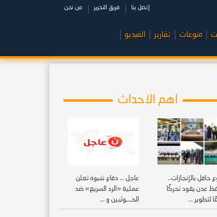
إتصل بنا
فريق التحرير
من نحن
ت
منوعات
تقارير
الفيديو
اهم الاحداث
 حافل بالإنجازات..
عاجل ... دفاع شبوة تعلن
ظ عدن يقود تحركًا
عملية «الرد السريع» ضد
ا لتطوير ...
الحـ.ـوثيين و ...