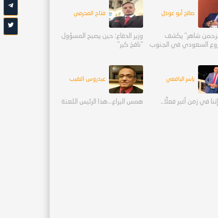
صالح أبو عوذل
فتاح المحرمي
لرحمن شاهر" يكشف
وزير الدفاع: حين يصبح المسؤول
وع السعودي في الجنوب
"نافخ كير"
ياسر اليافعي
عيدروس النقيب
ننا في زمن أغبر فعلًا..
همس اليراع...هذا الرئيس اللعنة