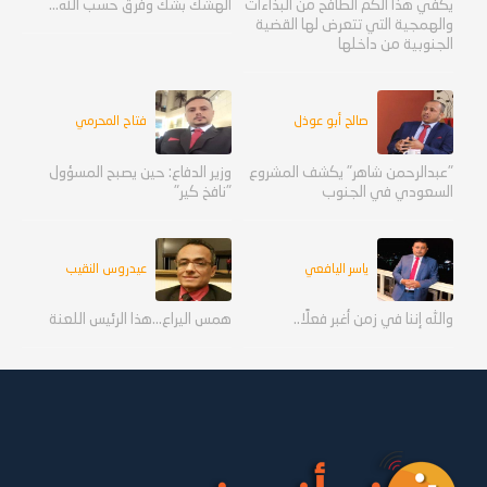
يكفي هذا الكم الطافح من البذاءات
الهشك بشك وفرق حسب الله...
والهمجية التي تتعرض لها القضية
الجنوبية من داخلها
صالح أبو عوذل
فتاح المحرمي
"عبدالرحمن شاهر" يكشف المشروع
وزير الدفاع: حين يصبح المسؤول
السعودي في الجنوب
"نافخ كير"
ياسر اليافعي
عيدروس النقيب
والله إننا في زمن أغبر فعلًا..
همس اليراع...هذا الرئيس اللعنة