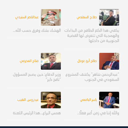
صلاح السقلدي
عبدالناصر السنيدي
يكفي هذا الكم الطافح من البذاءات
الهشك بشك وفرق حسب الله...
والهمجية التي تتعرض لها القضية
الجنوبية من داخلها
صالح أبو عوذل
فتاح المحرمي
"عبدالرحمن شاهر" يكشف المشروع
وزير الدفاع: حين يصبح المسؤول
السعودي في الجنوب
"نافخ كير"
ياسر اليافعي
عيدروس النقيب
والله إننا في زمن أغبر فعلًا..
همس اليراع...هذا الرئيس اللعنة