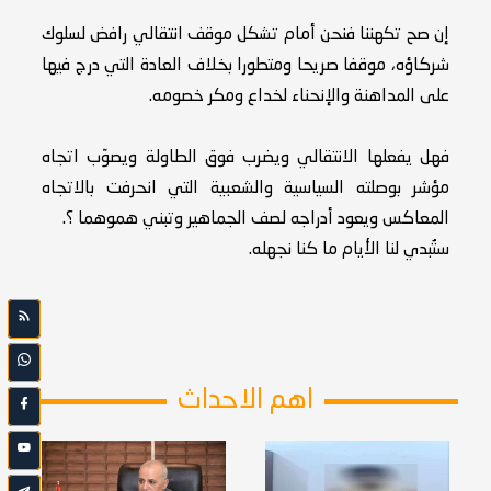
إن صح تكهننا فنحن أمام تشكل موقف انتقالي رافض لسلوك
شركاؤه، موقفا صريحا ومتطورا بخلاف العادة التي درج فيها
على المداهنة والإنحناء لخداع ومكر خصومه.
فهل يفعلها الانتقالي ويضرب فوق الطاولة ويصوّب اتجاه
مؤشر بوصلته السياسية والشعبية التي انحرفت بالاتجاه
المعاكس ويعود أدراجه لصف الجماهير وتبني هموهما ؟.
ستُبدي لنا الأيام ما كنا نجهله.
اهم الاحداث