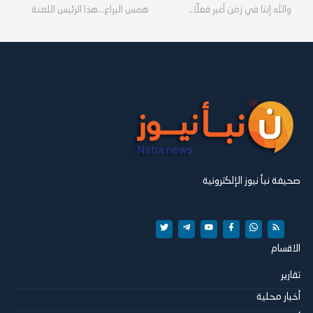
والله إننا في زمن أغبر فعلًا..
همس اليراع...هذا الرئيس اللعنة
صحيفة نبأ نيوز الإلكترونية
الاقسام
تقارير
أخبار محلية