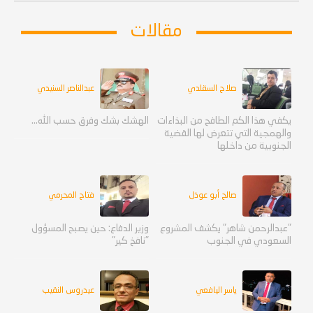
مقالات
صلاح السقلدي
عبدالناصر السنيدي
يكفي هذا الكم الطافح من البذاءات
الهشك بشك وفرق حسب الله...
والهمجية التي تتعرض لها القضية
الجنوبية من داخلها
صالح أبو عوذل
فتاح المحرمي
"عبدالرحمن شاهر" يكشف المشروع
وزير الدفاع: حين يصبح المسؤول
السعودي في الجنوب
"نافخ كير"
ياسر اليافعي
عيدروس النقيب