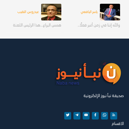
ياسر اليافعي
عيدروس النقيب
والله إننا في زمن أغبر فعلًا..
همس اليراع...هذا الرئيس اللعنة
صحيفة نبأ نيوز الإلكترونية
الاقسام