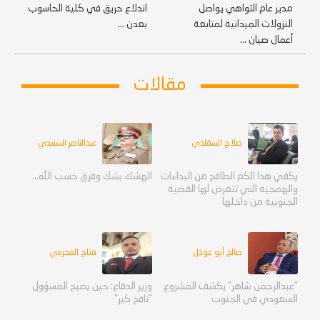
مدير عام التواهي يواصل
اندلاع حريق في كلية الحاسوب
النزولات الميدانية لمتابعة
بعدن ...
أعمال صيان ...
مقالات
صلاح السقلدي
عبدالناصر السنيدي
يكفي هذا الكم الطافح من البذاءات
الهشك بشك وفرق حسب الله...
والهمجية التي تتعرض لها القضية
الجنوبية من داخلها
صالح أبو عوذل
فتاح المحرمي
"عبدالرحمن شاهر" يكشف المشروع
وزير الدفاع: حين يصبح المسؤول
السعودي في الجنوب
"نافخ كير"