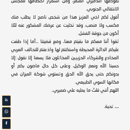
نفوذفها التدميري المنفّر، ومن استمرار اختطافها للمجلس
الانتقالي الجنوبي.
أقول لكم اخي العزيز هذا من شخص ناصح لا يطلب منك
مكسب ولا منصب. وقد تخليت عن عرضك المشكور عنه لئلا
أكون من جوقة الفشل.
ثقوا أننا معكم ما بقيتم معنا، ومع قضيتنا ...أما إذا طغت
عليكم الدائرة المحيطة واستكنتم لها واذعنتم للتحالف العربي
المخادع وللشركاء الحزبيين المخاتلون فلا يسعنا إلا نقول :إلا
حسبنا الله ونعم الوكيل. وعلى كل حال ماضون بكم أو
بدونكم حتى يحق الله الحق وتستوي شوكة الميزان في
مكانها السوي الطبيعي.
اللهم أنني قلتُ ما يمليه علي ضميري..
..... تحية.