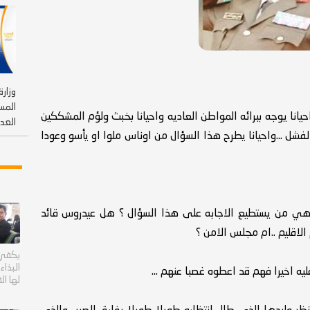
وزارة
المس
ا يوجه ببرائه المواطن العاديه واحيانا بخبث ولؤم المشككين
العدو
لفشل ...واحيانا يطرح هذا السؤال من اوناس ملوا او يأسو وعودا
ي من يستطيع الاجابه على هذا السؤال ؟ هل عيدروس قائد
الاقليم ..ام مجلس الامن ؟
يكفي 
البذا
ليه اخيرا فهم قد اعطوه غصبا عنهم ...
لها ال