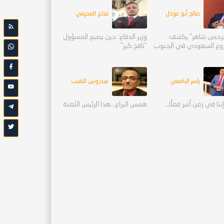
صالح أبو عوذل
فتاح المحرمي
لرحمن شاهر" يكشف
وزير الدفاع: حين يصبح المسؤول
وع السعودي في الجنوب
"نافخ كير"
ياسر اليافعي
عيدروس النقيب
ننا في زمن أغبر فعلًا..
همس اليراع...هذا الرئيس اللعنة