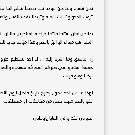
نحن نتقدم وهانحن نتوحد نحو هدفنا بنظم الينا مق
ترعب العدو وتشتت شمله وتزيدنا ثقه بالنفس وتدفعن
هانحن نعلن ميثاقا فاتحا ذراعيه للمتاخرين منا ان ا
المبدأ هو مبداء الواثق بالنصر وهذا مؤشر جديد للنصر 
إن ماسبق وما اشرنا إليه ان لا احد يستطيع طرح
جميعا استمروا في صبركم المعركه مستمره والعدو
ارضنا وهو قريب ...
لهذا ما من احد مخول بطرح تاريخ فاصل ليوم النصر
ثقو بالنصر مهما حصل من مفاجئات او منعطفات
تحياتي لكم والى العليا ياوطني