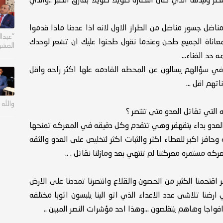
 وليدها الذي طال انتظاره طويلا طويلا بفارق الصبر ..والذي
ل جسور مناضل من الطراز الاول لانه اذا عددنا ماذا قدموا
"عبدا
معاناة الجميع طحن وعندما نقول طحنوا عليك ان تشعر لوحدك
المشر
حد الفناء...
في سؤالهم يسالون عن المحطه القادمه علها اكثر راحه واقل
هم اقل ...
والله إ
 التي تقاتل العدو متى تنتصر ؟
ن العدو بداء يتقهقر وهي تتقدم وكل دقيقه في المعركه تمنحها
وحافز اكبر للعطاء اكثر والثبات اكثر لتخليص على العدو والثقه
ركه مستمره معركتنا لم تنتهي بعد ومازلنا نقاتل . ..
قتحمنا الكثير من الحصون والقلاع وانتصرنا تمددنا على الارض
ي ارضنا تلاشى عدد الاعداء الذي اتو الينا يلبسون اثوبا مختلفه
الينا افواجا وهاهم يتقلصون ...وهذا احد مؤشرات النصر المبين ..