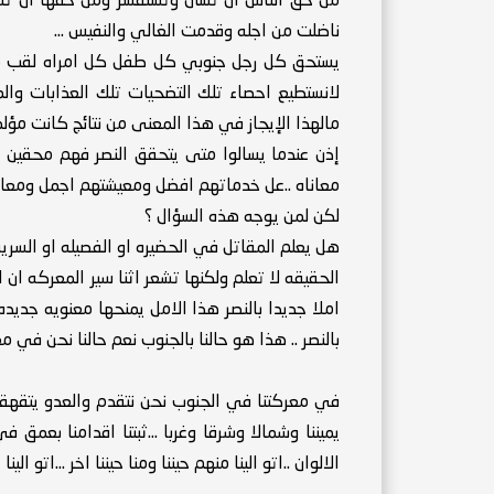
من حق الناس ان تسأل وتستفسر ومن حقها ان تتنظر
ناضلت من اجله وقدمت الغالي والنفيس ...
يستحق كل رجل جنوبي كل طفل كل امراه لقب مناض
لانستطيع احصاء تلك التضحيات تلك العذابات وال
مالهذا الإيجاز في هذا المعنى من نتائج كانت مؤلمه 
إذن عندما يسالوا متى يتحقق النصر فهم محقين 
معاناه ..عل خدماتهم افضل ومعيشتهم اجمل ومعانات
لكن لمن يوجه هذه السؤال ؟
هل يعلم المقاتل في الحضيره او الفصيله او السريه
الحقيقه لا تعلم ولكنها تشعر اثنا سير المعركه ا
املا جديدا بالنصر هذا الامل يمنحها معنويه جديده 
بالنصر .. هذا هو حالنا بالجنوب نعم حالنا نحن في مع
في معركتنا في الجنوب نحن نتقدم والعدو يتقهقر ا
يميننا وشمالا وشرقا وغربا ...ثبتنا اقدامنا بعمق ف
الالوان ..اتو الينا منهم حيننا ومنا حيننا اخر ...اتو 