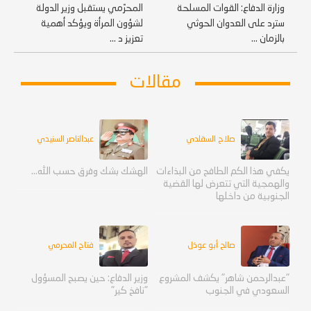
وزارة الدفاع: القوات المسلحة
المحرّمي يستقبل وزير الدولة
سترد على العدوان الحوثي
لشؤون المرأة ويؤكد أهمية
بالزمان ...
تعزيز د ...
مقالات
صلاح السقلدي
عبدالناصر السنيدي
يكفي هذا الكم الطافح من البذاءات
الهشك بشك وفرق حسب الله...
والهمجية التي تتعرض لها القضية
الجنوبية من داخلها
صالح أبو عوذل
فتاح المحرمي
"عبدالرحمن شاهر" يكشف المشروع
وزير الدفاع: حين يصبح المسؤول
السعودي في الجنوب
"نافخ كير"