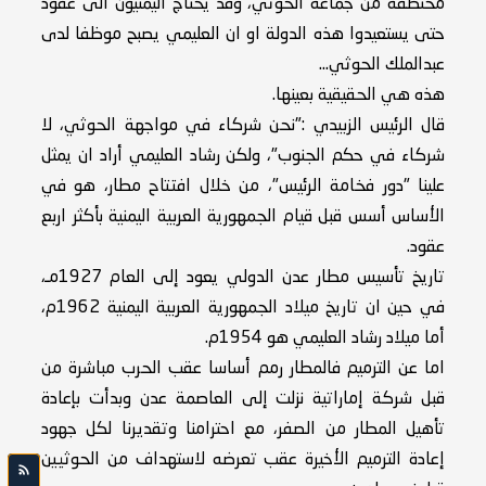
مختطفة من جماعة الحوثي، وقد يحتاج اليمنيون الى عقود
حتى يستعيدوا هذه الدولة او ان العليمي يصبح موظفا لدى
عبدالملك الحوثي...
هذه هي الحقيقية بعينها.
قال الرئيس الزبيدي :"نحن شركاء في مواجهة الحوثي، لا
شركاء في حكم الجنوب"، ولكن رشاد العليمي أراد ان يمثل
علينا "دور فخامة الرئيس"، من خلال افتتاح مطار، هو في
الأساس أسس قبل قيام الجمهورية العربية اليمنية بأكثر اربع
عقود.
تاريخ تأسيس مطار عدن الدولي يعود إلى العام 1927مـ،
في حين ان تاريخ ميلاد الجمهورية العربية اليمنية 1962م،
أما ميلاد رشاد العليمي هو 1954م.
اما عن الترميم فالمطار رمم أساسا عقب الحرب مباشرة من
قبل شركة إماراتية نزلت إلى العاصمة عدن وبدأت بإعادة
تأهيل المطار من الصفر، مع احترامنا وتقديرنا لكل جهود
إعادة الترميم الأخيرة عقب تعرضه لاستهداف من الحوثيين