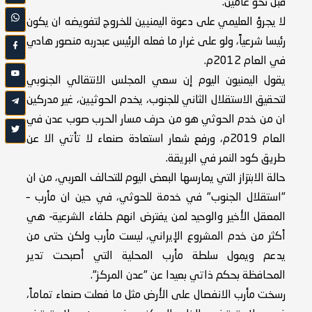
قبل نحو عامين.
لا يجرؤ العليمي على دعوة اليمنيين للخروج لتفويضه ان يكون
رئيسا شرعياً، ولو على غرار ما فعله الرئيس عبدربه منصور هادي
في العام 2012م.
يقول اليمنيون اليوم إن سعي المجلس الانتقالي الجنوبي
لتحقيق الاستقلال الثاني للجنوب، يخدم الحوثيين، غير مدركين
ان من خدم الحوثي هو من حرف مسار الحرب صوب عدن في
العام 2019م، ورفع شعار استعادة صنعاء لا تأتي الا عن
طريق كود النمر في البريقة.
حالة الابتزاز التي يمارسها البعض اليوم للتحالف العربي، من ان
"استقلال الجنوب" في خدمة للحوثي، في حين ان مأرب –
المعقل الأخير والوحيد لمن يفترض انهم حلفاء الشرعية- هي
أكثر من خدم المشروع الإيراني، ليست مأرب ولكن حتى من
يدعم ويمول سلطة مأرب المحلية التي أصبحت تدير
المحافظة بحكم ذاتي بعيدا عن "عدن المركز".
رسخت مأرب الانفصال على الأرض مثل ما فعلت صنعاء تماماً،