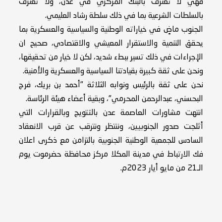
فهي لا تعترف بالبنك المركزي في عدن، ولا تعترف
بالسلطات الشرعية بما في ذلك سلطة رشاد العليمي.
الجنوب ماضٍ في خياراته الوطنية والسياسية والعسكرية بما
يحقق التنمية والاستقرار المعيشي والاقتصادي، صحيح ان
الإجراءات في ذلك تسير ببطء شديد، لكن لا خيار من تحقيقها،
ونحن على ثقة كبيرة بقيادتنا السياسية والعسكرية والأمنية.
نحن على ثقة بالرئيس ونوابه الثلاثة "أحمد بن بريك، فرج
البحسني، عبدالرحمن المحرمي"، وبقية أعضاء هيئة الرئاسة.
انتهت مشاورات العاصمة عدن بالتتويج وبالقرارات التي
أثلجت صدور الجنوبيين، وننتظر ونترقب عن قرب الانعقاد
السادس للجمعية الوطنية الجنوبية بالتزامن مع ذكرى اعلان
فك الارتباط في مدينة المكلا مركز محافظة حضرموت يوم
الـ21 من مايو أيار 2023م.