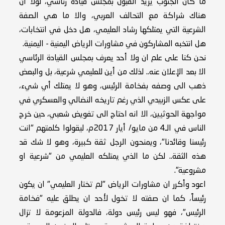
ما كان الجنوب يريد القبول بمجلس قيادة رئاسي، لولا ان
هناك شراكة مع التحالف العربي، والا ما هي الصفة
الشرعية التي يمتلكها رشاد العليمي، هل دخل في انتخابات،
هل انتخبه المشاركون في مشاورات الرياض اليمنية - اليمنية.
نحن كنا على علم ان ولا أحد يعرف بمجلس القيادة الرئاسي
الا بعد الإعلان عنه.. لذلك من أين للعليمي شرعية، بل والبعض
ذهب الى وصفه بفخامة الرئيس، وهو لا يمتلك أي شيء،
على عكس الزبيدي الذي رغم تاريخه النضالي والعسكري في
مواجهة الحوثيين، الا انه احتاج الى تفويض شعبي، حين خرج
الناس في الـ4 من مايو/ أيار 2017م، ليقولوا كلمتهم "انت
رئيسنا وقائدنا"، ويمنحون الرجل ثقة كبيرة، وهو لا شك قد
هذه الثقة.. لكن ما الذي يمتلكه العليمي من "شرعية او
مشروعية".
اعود وأكرر ان مشاورات الرياض "لم تختار العليمي" ان يكون
رئيساً، كما ان صفته لا تخول لأحد ان يطلق عليه "فخامة
الرئيس"، فهو ليس رئيس دولة، فالدولة المزعومة لا تزال