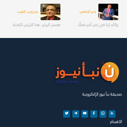
ياسر اليافعي
عيدروس النقيب
والله إننا في زمن أغبر فعلًا..
همس اليراع...هذا الرئيس اللعنة
صحيفة نبأ نيوز الإلكترونية
الاقسام