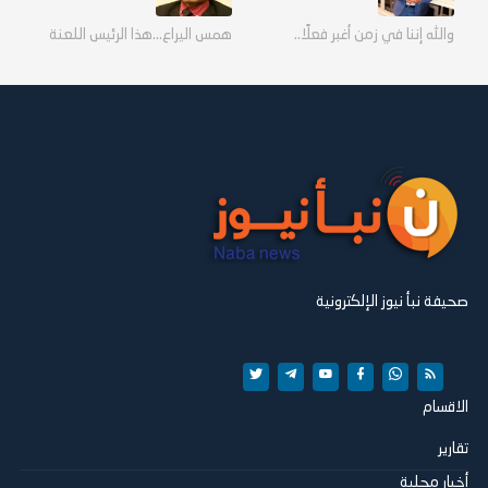
والله إننا في زمن أغبر فعلًا..
همس اليراع...هذا الرئيس اللعنة
صحيفة نبأ نيوز الإلكترونية
الاقسام
تقارير
أخبار محلية