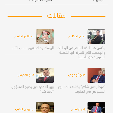
لإسق ...
استهدف اللواء ...
مقالات
صلاح السقلدي
عبدالناصر السنيدي
يكفي هذا الكم الطافح من البذاءات
الهشك بشك وفرق حسب الله...
والهمجية التي تتعرض لها القضية
الجنوبية من داخلها
صالح أبو عوذل
فتاح المحرمي
"عبدالرحمن شاهر" يكشف المشروع
وزير الدفاع: حين يصبح المسؤول
السعودي في الجنوب
"نافخ كير"
ياسر اليافعي
عيدروس النقيب